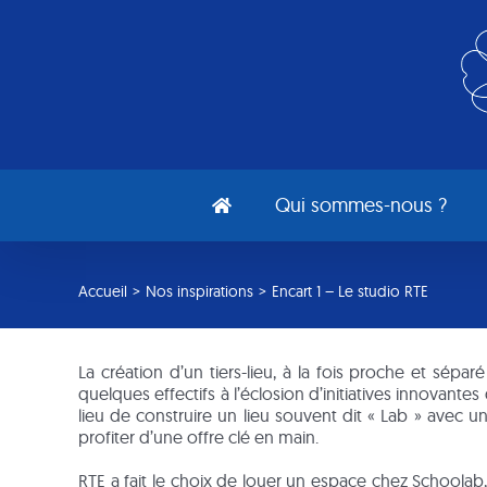
Passer
au
contenu
Qui sommes-nous ?
Accueil
>
Nos inspirations
>
Encart 1 – Le studio RTE
La création d’un tiers-lieu, à la fois proche et sép
quelques effectifs à l’éclosion d’initiatives innovantes
lieu de construire un lieu souvent dit « Lab » avec 
profiter d’une offre clé en main.
RTE a fait le choix de louer un espace chez Schoolab, 